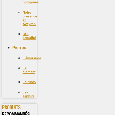
philipines
Notre
présence
en
Aveyron
OR-
actualité
Pierres
L'émeraude
Le
diamant
Le rubis
Les
saphirs
PRODUITS
RECOMMANDÉS