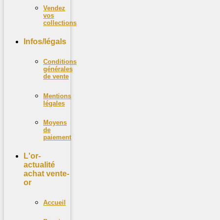
Vendez
vos
collections
Infos/légals
Conditions
générales
de vente
Mentions
légales
Moyens
de
paiement
L'or-
actualité
achat vente-
or
Accueil