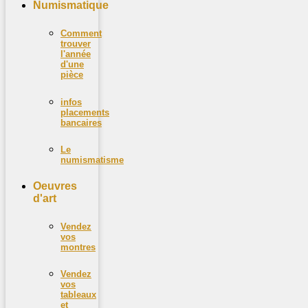
Numismatique
Comment
trouver
l'année
d'une
pièce
infos
placements
bancaires
Le
numismatisme
Oeuvres
d'art
Vendez
vos
montres
Vendez
vos
tableaux
et