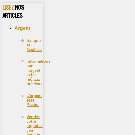
LISEZ
NOS
ARTICLES
Argent
Banque
et
éspèces
Informations
sur
l'argent
et les
métaux
précieux
L'argent
et le
Platine
Vendez
votre
argent et
vos
métaux