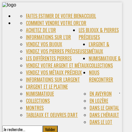
FAITES ESTIMER DE VOTRE BIEN
ACCUEIL
COMMENT VENDRE VOTRE OR
L'OR
ACHETEZ DE L'OR
LES BIJOUX & PIERRES
INFORMATIONS SUR L'OR
PRÉCIEUSES
VENDEZ VOS BIJOUX
L'ARGENT &
VENDEZ VOS PIERRES PRÉCISEUSES
MÉTAUX
LES DIFFÉRENTES PIERRES
NUMISMATIQUE &
VENDEZ VOTRE ARGENT ET MÉTAUX
COLLECTIONS
VENDEZ VOS MÉTAUX PRÉCIEUX
NOUS
INFORMATIONS SUR L'ARGENT
RENCONTRER
L'ARGENT ET LE PLATINE
.
NUMISMATIQUE
EN AVEYRON
COLLECTIONS
EN LOZÈRE
MONTRES
DANS LE CANTAL
TABLEAUX ET OEUVRES D'ART
DANS L'HÉRAULT
DANS LE LOT