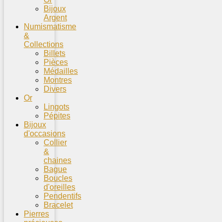
Bijoux
Argent
Numismatisme
&
Collections
Billets
Pièces
Médailles
Montres
Divers
Or
Lingots
Pépites
Bijoux
d'occasions
Collier
&
chaines
Bague
Boucles
d'oreilles
Pendentifs
Bracelet
Pierres