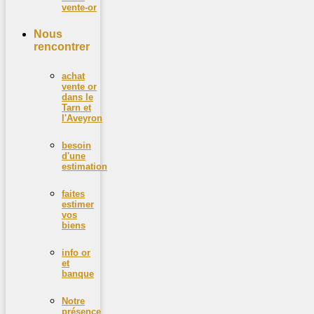
vente-or
Nous
rencontrer
achat
vente or
dans le
Tarn et
l'Aveyron
besoin
d'une
estimation
faites
estimer
vos
biens
info or
et
banque
Notre
présence