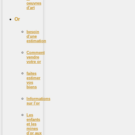
oeuvres
d'art
Or
besoin
d'une
estimation
Comment
vendre
votre or
faites
estimer
vos
biens
Informations
sur l'or
Les
enfants
et les
mines
d'or aux