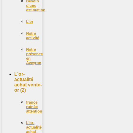
Besoin
d'une
estimation
L'or
Notre
activité
Notre
présence
en
Aveyron
L'or-
actualité
achat vente-
or (2)
france
ruinée
attention
L'or-
actualité
achat