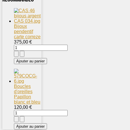
Bijoux
pendentif
carte correze
375,00 €
Boucles
d'oreilles
Papillon
blanc et bleu
120,00 €